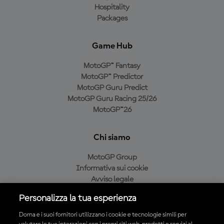
Hospitality
Packages
Game Hub
MotoGP™ Fantasy
MotoGP™ Predictor
MotoGP Guru Predict
MotoGP Guru Racing 25/26
MotoGP™26
Chi siamo
MotoGP Group
Informativa sui cookie
Avviso legale
Informativa sulla privacy
Personalizza la tua esperienza
Condizioni di acquisto
Dorna e i suoi fornitori utilizzano i cookie e tecnologie simili per