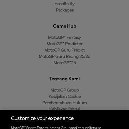
Hospitality
Packages
Game Hub
MotoGP™ Fantasy
MotoGP™ Predictor
MotoGP Guru Predict
MotoGP Guru Racing 25/26
MotoGP™26
Tentang Kami
MotoGP Group
Kebijakan Cookie
Pemberitahuan Hukum
Kebijakan Privasi
Kebijakan Pembelian
Customize your experience
MotoGP™ Sports Entertainment Group and its suppliers use