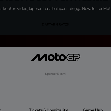
konten video, laporan hasil balapan, hingga Newsletter Moto
DAFTAR GRATIS
Sponsor Resmi
n
Tickets & Hospitality
Game Hub