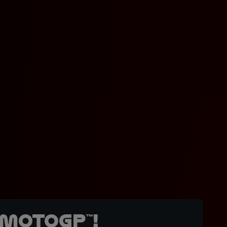
MotoGP™!