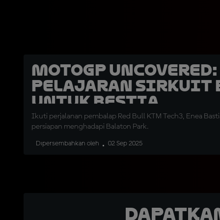
MotoGP Uncovered:
Pelajaran Sirkuit 
untuk Bestia
Ikuti perjalanan pembalap Red Bull KTM Tech3, Enea Basti
persiapan menghadapi Balaton Park.
Dipersembahkan oleh
02 Sep 2025
Dapatka