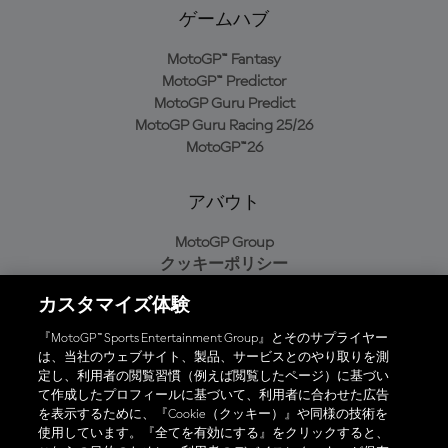
ゲームハブ
MotoGP™ Fantasy
MotoGP™ Predictor
MotoGP Guru Predict
MotoGP Guru Racing 25/26
MotoGP™26
アバウト
MotoGP Group
クッキーポリシー
利用規約
カスタマイズ体験
プライバシーポリシー
購入ポリシー
『MotoGP™ Sports Entertainment Group』とそのサプライヤー
は、当社のウェブサイト、製品、サービスとのやり取りを測
定し、利用者の閲覧習慣（例えば閲覧したページ）に基づい
て作成したプロフィールに基づいて、利用者に合わせた広告
オフィシャルアプリ
を表示するために、『Cookie（クッキー）』や同様の技術を
使用しています。『全てを有効にする』をクリックすると、