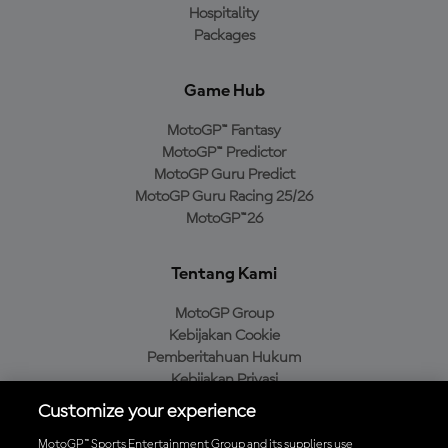
Hospitality
Packages
Game Hub
MotoGP™ Fantasy
MotoGP™ Predictor
MotoGP Guru Predict
MotoGP Guru Racing 25/26
MotoGP™26
Tentang Kami
MotoGP Group
Kebijakan Cookie
Pemberitahuan Hukum
Kebijakan Privasi
Kebijakan Pembelian
Customize your experience
MotoGP™ Sports Entertainment Group and its suppliers use