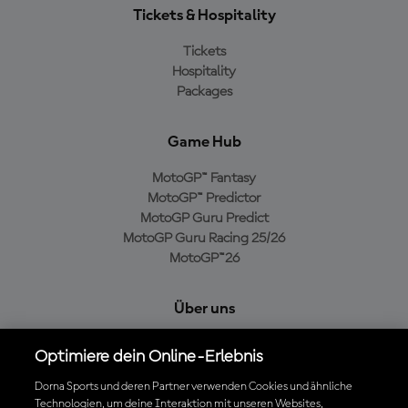
Tickets & Hospitality
Tickets
Hospitality
Packages
Game Hub
MotoGP™ Fantasy
MotoGP™ Predictor
MotoGP Guru Predict
MotoGP Guru Racing 25/26
MotoGP™26
Über uns
MotoGP Group
Optimiere dein Online-Erlebnis
Cookie-Richtlinien
Geschäftsbedingungen
Dorna Sports und deren Partner verwenden Cookies und ähnliche
Technologien, um deine Interaktion mit unseren Websites,
Datenschutzrichtlinien