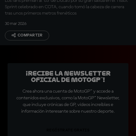
Los fans premian al '63' de Ducati por su gran salida en el Tissot
Sprint celebrado en COTA, cuando tomó la cabeza de carrera
tras unos primeros metros frenéticos
30 mar 2026
COMPARTIR
¡Recibe la Newsletter
oficial de MotoGP™!
Crea ahora una cuenta de MotoGP™ y accede a
contenidos exclusivos, como la MotoGP™ Newsletter,
que incluye crónicas de GP, vídeos increíbles e
información interesante sobre nuestro deporte.
REGÍSTRATE GRATIS