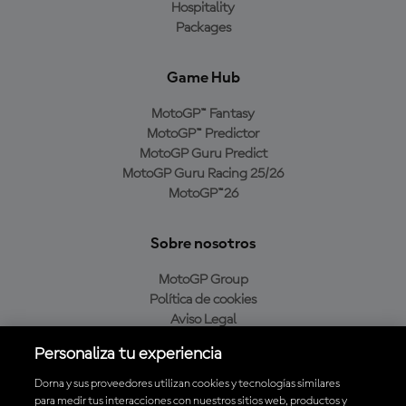
Hospitality
Packages
Game Hub
MotoGP™ Fantasy
MotoGP™ Predictor
MotoGP Guru Predict
MotoGP Guru Racing 25/26
MotoGP™26
Sobre nosotros
MotoGP Group
Política de cookies
Aviso Legal
Política de privacidad
Personaliza tu experiencia
Política de compra
Dorna y sus proveedores utilizan cookies y tecnologías similares
para medir tus interacciones con nuestros sitios web, productos y