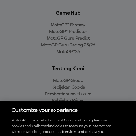
Game Hub
MotoGP™ Fantasy
MotoGP™ Predictor
MotoGP Guru Predict
MotoGP Guru Racing 25/26
MotoGP™26
Tentang Kami
MotoGP Group
Kebijakan Cookie
Pemberitahuan Hukum
Kebijakan Privasi
Kebijakan Pembelian
Customize your experience
MotoGP™ Sports Entertainment Group and its suppliers use
cookies and similar technologies to measure your interactions
with our websites, products and services, and to show you
Unduh Aplikasi Resmi MotoGP™