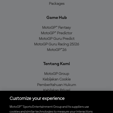
Packages
Game Hub
MotoGP™ Fantasy
MotoGP™ Predictor
MotoGP Guru Predict
MotoGP Guru Racing 25/26
MotoGP™26
Tentang Kami
MotoGP Group
Kebijakan Cookie
Pemberitahuan Hukum
Kebijakan Privasi
Kebijakan Pembelian
Customize your experience
MotoGP™ Sports Entertainment Group and its suppliers use
cookies and similar technologies to measure your interactions