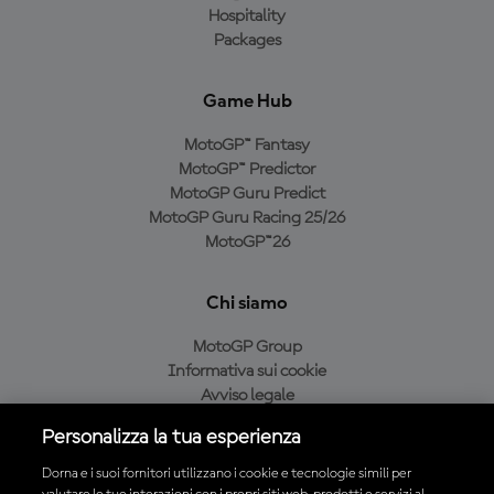
Hospitality
Packages
Game Hub
MotoGP™ Fantasy
MotoGP™ Predictor
MotoGP Guru Predict
MotoGP Guru Racing 25/26
MotoGP™26
Chi siamo
MotoGP Group
Informativa sui cookie
Avviso legale
Informativa sulla privacy
Personalizza la tua esperienza
Condizioni di acquisto
Dorna e i suoi fornitori utilizzano i cookie e tecnologie simili per