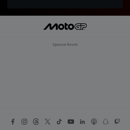
Sponsor Resmi