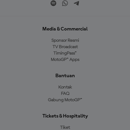
Media & Commercial
Sponsor Resmi
TV Broadcast
TimingPass™
MotoGP™ Apps
Bantuan
Kontak
FAQ
Gabung MotoGP™
Tickets & Hospitality
Tiket