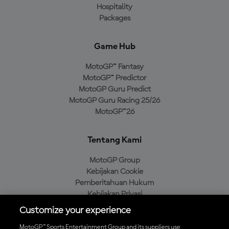
Hospitality
Packages
Game Hub
MotoGP™ Fantasy
MotoGP™ Predictor
MotoGP Guru Predict
MotoGP Guru Racing 25/26
MotoGP™26
Tentang Kami
MotoGP Group
Kebijakan Cookie
Pemberitahuan Hukum
Kebijakan Privasi
Kebijakan Pembelian
Customize your experience
MotoGP™ Sports Entertainment Group and its suppliers use