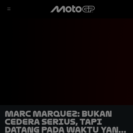
Marc Marquez: Bukan
Cedera Serius, tapi
Datang pada Waktu yang