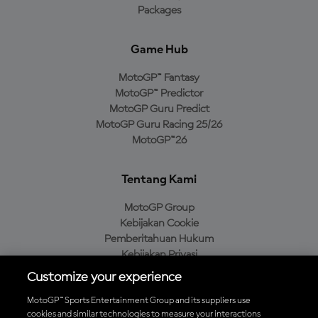
Packages
Game Hub
MotoGP™ Fantasy
MotoGP™ Predictor
MotoGP Guru Predict
MotoGP Guru Racing 25/26
MotoGP™26
Tentang Kami
MotoGP Group
Kebijakan Cookie
Pemberitahuan Hukum
Kebijakan Privasi
Kebijakan Pembelian
Customize your experience
MotoGP™ Sports Entertainment Group and its suppliers use
cookies and similar technologies to measure your interactions