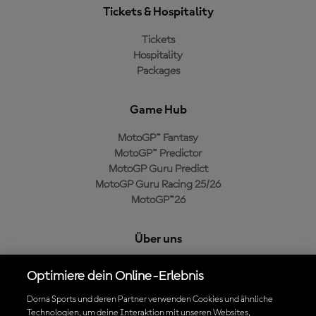
Tickets & Hospitality
Tickets
Hospitality
Packages
Game Hub
MotoGP™ Fantasy
MotoGP™ Predictor
MotoGP Guru Predict
MotoGP Guru Racing 25/26
MotoGP™26
Über uns
MotoGP Group
Optimiere dein Online-Erlebnis
Cookie-Richtlinien
Geschäftsbedingungen
Dorna Sports und deren Partner verwenden Cookies und ähnliche
Technologien, um deine Interaktion mit unseren Websites,
Datenschutzrichtlinien