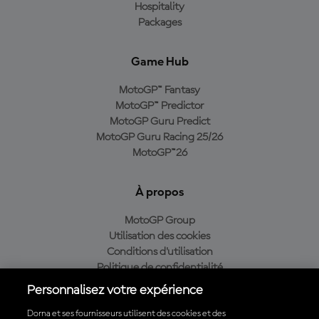
Hospitality
Packages
Game Hub
MotoGP™ Fantasy
MotoGP™ Predictor
MotoGP Guru Predict
MotoGP Guru Racing 25/26
MotoGP™26
À propos
MotoGP Group
Utilisation des cookies
Conditions d'utilisation
Politique de confidentialité
Politique d’achat
Personnalisez votre expérience
Dorna et ses fournisseurs utilisent des cookies et des