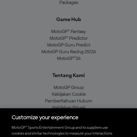
Packages
Game Hub
MotoGP™ Fantasy
MotoGP™ Predictor
MotoGP Guru Predict
MotoGP Guru Racing 25/26
MotoGP™26
Tentang Kami
MotoGP Group
Kebijakan Cookie
Pemberitahuan Hukum
Kebijakan Privasi
Kebijakan Pembelian
Customize your experience
MotoGP™ Sports Entertainment Group and its suppliers use
cookies and similar technologies to measure your interactions