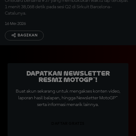
OnBoard bersama #37 yang membukukan waktu lap tercepat
1 menit 38,068 detik pada sesi Q2 di Sirkuit Barcelona-
Catalunya.
16 Mei 2026
BAGIKAN
Dapatkan Newsletter
Resmi MotoGP™!
Buat akun sekarang untuk mengakses konten video,
laporan hasil balapan, hingga Newsletter MotoGP™
serta informasi menarik lainnya.
DAFTAR GRATIS