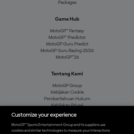
Packages
Game Hub
MotoGP™ Fantasy
MotoGP™ Predictor
MotoGP Guru Predict
MotoGP Guru Racing 25/26
MotoGP™26
Tentang Kami
MotoGP Group
Kebijakan Cookie
Pemberitahuan Hukum
Kebijakan Privasi
Kebijakan Pembelian
Customize your experience
MotoGP™ Sports Entertainment Group and its suppliers use
cookies and similar technologies to measure your interactions