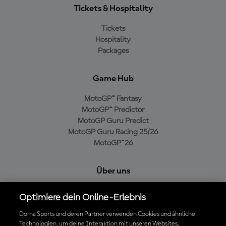
Tickets & Hospitality
Tickets
Hospitality
Packages
Game Hub
MotoGP™ Fantasy
MotoGP™ Predictor
MotoGP Guru Predict
MotoGP Guru Racing 25/26
MotoGP™26
Über uns
MotoGP Group
Optimiere dein Online-Erlebnis
Cookie-Richtlinien
Geschäftsbedingungen
Dorna Sports und deren Partner verwenden Cookies und ähnliche
Technologien, um deine Interaktion mit unseren Websites,
Datenschutzrichtlinien