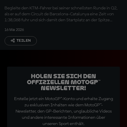
Begleite den KTM-Fahrer bei seiner schnellsten Runde in Q2,
als er auf dem Circuit de Barcelona-Catalunya eine Zeit von
1:38,068 fuhr und sich damit den Startplatz an der Spitze
sicherte
16 Mai 2026
TEILEN
Holen Sie sich den
offiziellen MotoGP™
Newsletter!
Erstelle jetzt ein MotoGP™-Konto und erhalte Zugang
zu exklusiven Inhalten wie dem MotoGP™-
Newsletter, den GP-Berichten, unglaubliche Videos
und andere interessante Informationen über
unseren Sport enthält.