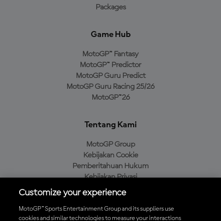
Packages
Game Hub
MotoGP™ Fantasy
MotoGP™ Predictor
MotoGP Guru Predict
MotoGP Guru Racing 25/26
MotoGP™26
Tentang Kami
MotoGP Group
Kebijakan Cookie
Pemberitahuan Hukum
Kebijakan Privasi
Kebijakan Pembelian
Customize your experience
MotoGP™ Sports Entertainment Group and its suppliers use
cookies and similar technologies to measure your interactions