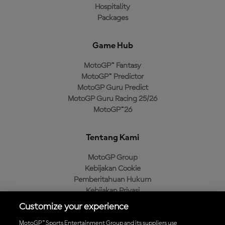
Hospitality
Packages
Game Hub
MotoGP™ Fantasy
MotoGP™ Predictor
MotoGP Guru Predict
MotoGP Guru Racing 25/26
MotoGP™26
Tentang Kami
MotoGP Group
Kebijakan Cookie
Pemberitahuan Hukum
Kebijakan Privasi
Kebijakan Pembelian
Customize your experience
MotoGP™ Sports Entertainment Group and its suppliers use