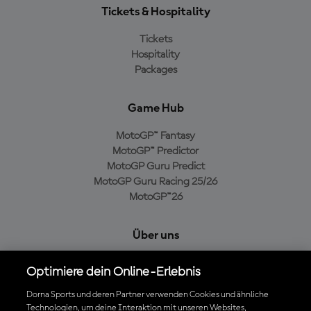
Tickets & Hospitality
Tickets
Hospitality
Packages
Game Hub
MotoGP™ Fantasy
MotoGP™ Predictor
MotoGP Guru Predict
MotoGP Guru Racing 25/26
MotoGP™26
Über uns
MotoGP Group
Optimiere dein Online-Erlebnis
Cookie-Richtlinien
Geschäftsbedingungen
Dorna Sports und deren Partner verwenden Cookies und ähnliche
Technologien, um deine Interaktion mit unseren Websites,
Datenschutzrichtlinien