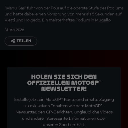
"Manu Gas" fuhr von der Pole auf die oberste Stufe des Podiums
und hatte dabei einen Vorsprung von mehr als 5 Sekunden auf
Vietti und Holgado. Ein meisterhaftes Podium in Mugello
31 Mai 2026
TEILEN
Holen Sie sich den
offiziellen MotoGP™
Newsletter!
Erstelle jetzt ein MotoGP™-Konto und erhalte Zugang
zu exklusiven Inhalten wie dem MotoGP™-
Newsletter, den GP-Berichten, unglaubliche Videos
und andere interessante Informationen über
unseren Sport enthält.