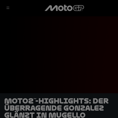
Moto2™-Highlights: Der
überragende Gonzalez
glänzt in Mugello