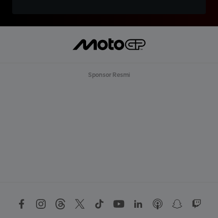
Sponsor Resmi