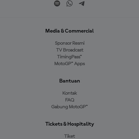
Media & Commercial
Sponsor Resmi
TV Broadcast
TimingPass™
MotoGP™ Apps
Bantuan
Kontak
FAQ
Gabung MotoGP™
Tickets & Hospitality
Tiket