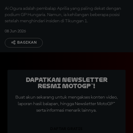
Ai Ogura adalah pembalap Aprilia yang paling dekat dengan
podium GP Hungaria. Namun, ia kehilangan beberapa posisi
setelah menghindari insiden di Tikungan 1.
08 Jun 2026
BAGIKAN
Dapatkan Newsletter
Resmi MotoGP™!
Buat akun sekarang untuk mengakses konten video,
laporan hasil balapan, hingga Newsletter MotoGP™
serta informasi menarik lainnya.
DAFTAR GRATIS