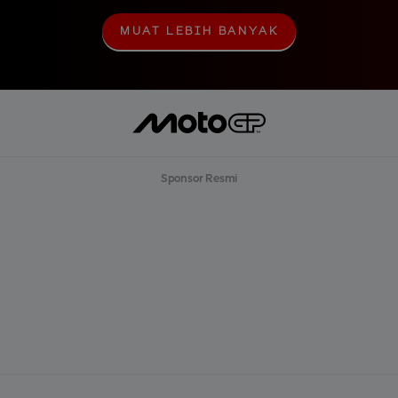
MUAT LEBIH BANYAK
M
U
A
T
L
E
B
I
H
B
Sponsor Resmi
A
N
Y
A
K