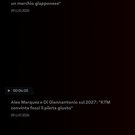
un marchio giapponese"
09 LUG 2026
00:04:05
Alex Marquez e Di Giannantonio sul 2027: "KTM
convinta fossi il pilota giusto"
09 LUG 2026