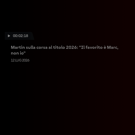
00:02:18
Martin sulla corsa al titolo 2026: "Il favorito è Marc,
non io"
12 LUG 2026