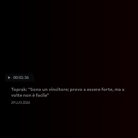
00:01:36
Toprak: "Sono un vincitore; provo a essere forte, ma a
volte non è facile"
29 LUG 2026