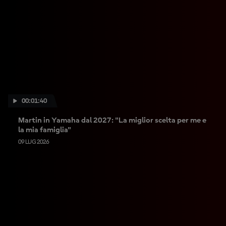
00:01:40
Martin in Yamaha dal 2027: "La miglior scelta per me e
la mia famiglia"
09 LUG 2026