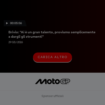
00:05:06
Brivio: "Ai è un gran talento, proviamo semplicemente
a dargli gli strumenti"
29 GIU 2026
CARICA ALTRO
C
A
R
I
C
A
A
L
T
R
Sponsor ufficiali
O