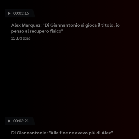
00:03:16
Alex Marquez: "Di Giannantonio si gioca il titolo, io
penso al recupero fisico"
11 LUG 2026
00:02:21
Di Giannantonio: "Alla fine ne avevo più di Alex"