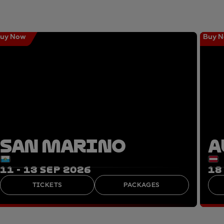
uy Now
Buy 
SAN MARINO
A
11 - 13 SEP 2026
18
TICKETS
PACKAGES