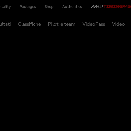
itality
Packages
Shop
Authentics
ultati
Classifiche
Piloti e team
VideoPass
Video