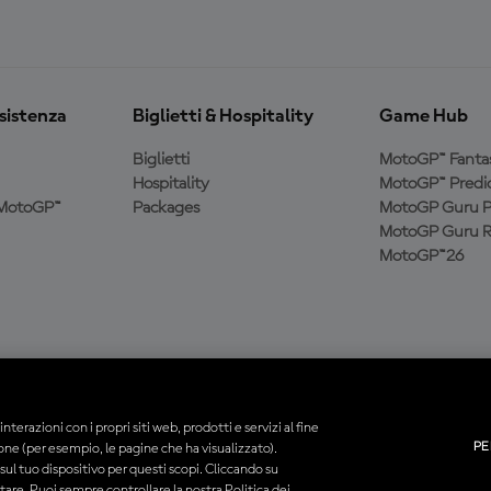
ssistenza
Biglietti & Hospitality
Game Hub
Biglietti
MotoGP™ Fanta
Hospitality
MotoGP™ Predic
a MotoGP™
Packages
MotoGP Guru P
MotoGP Guru R
MotoGP™26
interazioni con i propri siti web, prodotti e servizi al fine
PE
ione (per esempio, le pagine che ha visualizzato).
tti i marchi sono di proprietà dei rispettivi proprietari.
ul tuo dispositivo per questi scopi. Cliccando su
utare. Puoi sempre controllare la nostra Politica dei