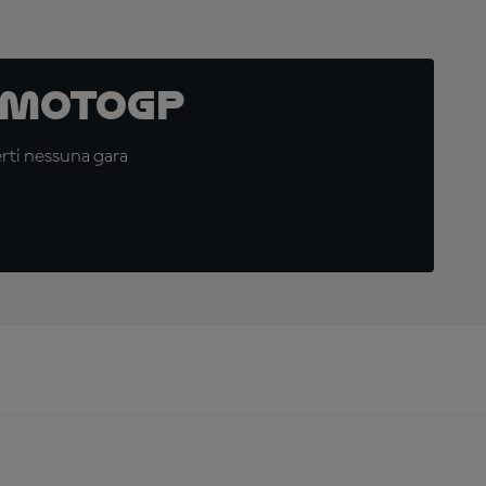
 MotoGP
erti nessuna gara