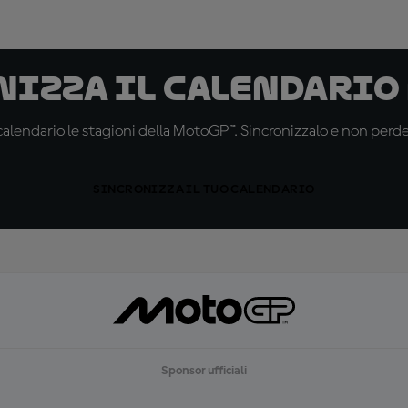
nizza il calendario
alendario le stagioni della MotoGP™. Sincronizzalo e non perd
SINCRONIZZA IL TUO CALENDARIO
Sponsor ufficiali