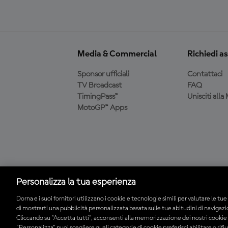
Media & Commercial
Richiedi a
Sponsor ufficiali
Contattaci
TV Broadcast
FAQ
TimingPass™
Unisciti all
MotoGP™ Apps
Scarica l'app ufficiale
MotoGP™
Personalizza la tua esperienza
Dorna e i suoi fornitori utilizzano i cookie e tecnologie simili per valutare le tue 
di mostrarti una pubblicità personalizzata basata sulle tue abitudini di navigaz
© 2026 MotoGP Sports Entertainment Group. Tutti i diritti riservati. Tu
Cliccando su "Accetta tutti", acconsenti alla memorizzazione dei nostri cookie s
"Personalizza" puoi scegliere quali categorie di cookie preferisci abilitare o rifi