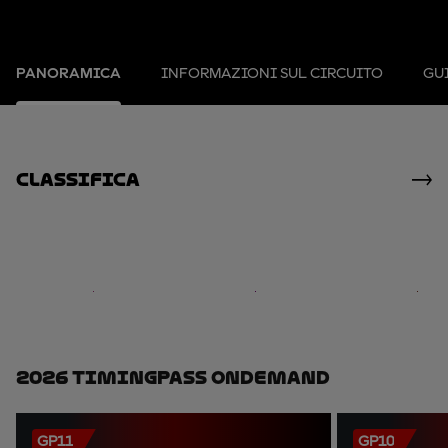
PANORAMICA
INFORMAZIONI SUL CIRCUITO
GUI
Classifica
2026 TimingPass OnDemand
GP11
GP10