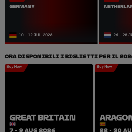
GERMANY
NETHERLA
10 - 12 JUL 2026
26 - 28 
Ora Disponibili I Biglietti Per Il 202
Buy Now
Buy Now
GREAT BRITAIN
ARAGO
7 - 9 AUG 2026
28 - 30 A