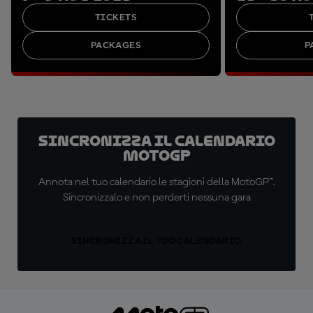
TICKETS
PACKAGES
P
Sincronizza il calendario
MotoGP
Annota nel tuo calendario le stagioni della MotoGP™.
Sincronizzalo e non perderti nessuna gara
SINCRONIZZA IL TUO CALENDARIO