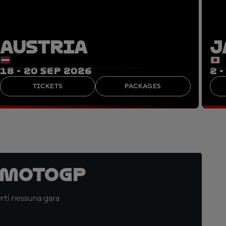
AUSTRIA
J
18 - 20 SEP 2026
2 
TICKETS
PACKAGES
 MotoGP
erti nessuna gara