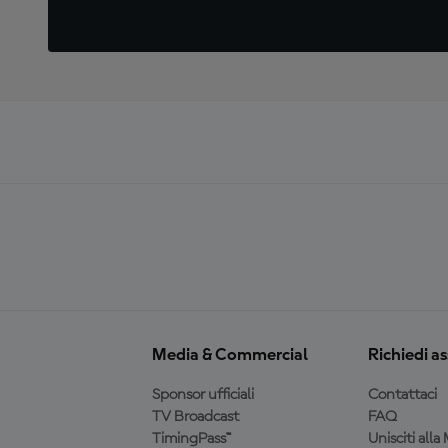
Media & Commercial
Richiedi a
Sponsor ufficiali
Contattaci
TV Broadcast
FAQ
TimingPass™
Unisciti all