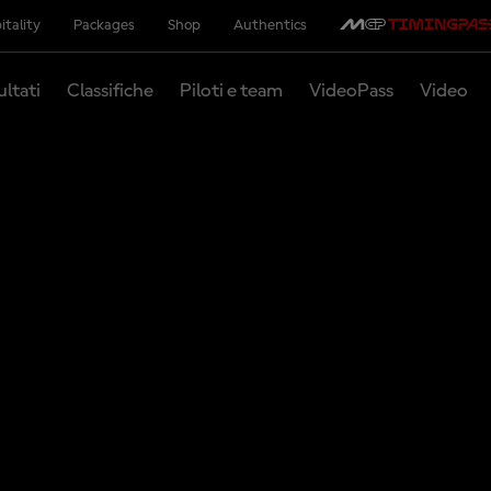
itality
Packages
Shop
Authentics
ultati
Classifiche
Piloti e team
VideoPass
Video