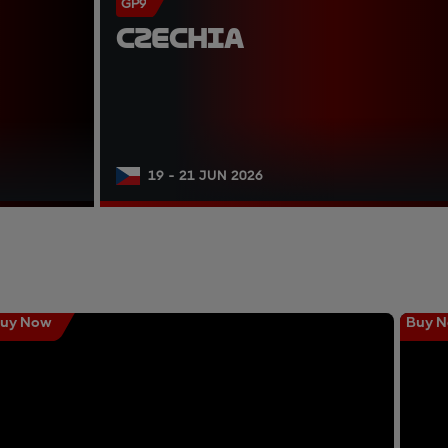
GP9
CZECHIA
19 - 21 JUN 2026
uy Now
Buy 