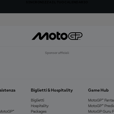
SINCRONIZZA IL TUO CALENDARIO
Sponsor ufficiali
ssistenza
Biglietti & Hospitality
Game Hub
Biglietti
MotoGP™ Fanta
Hospitality
MotoGP™ Predic
a MotoGP™
Packages
MotoGP Guru P