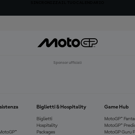
SINCRONIZZA IL TUO CALENDARIO
Sponsor ufficiali
ssistenza
Biglietti & Hospitality
Game Hub
Biglietti
MotoGP™ Fanta
Hospitality
MotoGP™ Predic
a MotoGP™
Packages
MotoGP Guru P