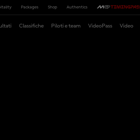
itality
Packages
Shop
Authentics
ultati
Classifiche
Piloti e team
VideoPass
Video