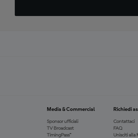
Media & Commercial
Richiedi a
Sponsor ufficiali
Contattaci
TV Broadcast
FAQ
TimingPass™
Unisciti all