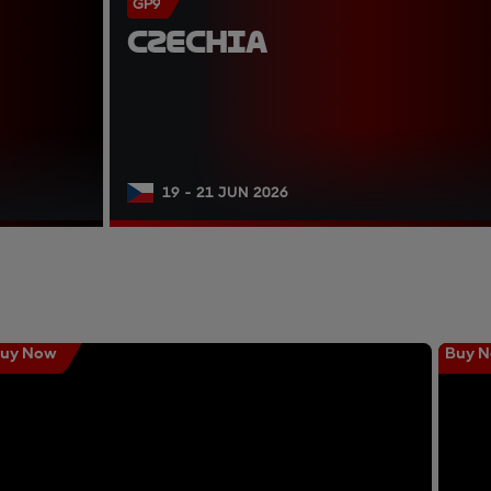
GP9
CZECHIA
19 - 21 JUN 2026
uy Now
Buy 