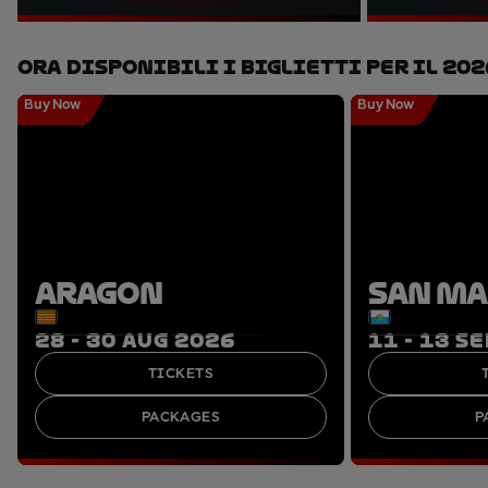
Ora Disponibili I Biglietti Per Il 202
Buy Now
Buy Now
ARAGON
SAN M
28 - 30 AUG 2026
11 - 13 S
TICKETS
PACKAGES
P