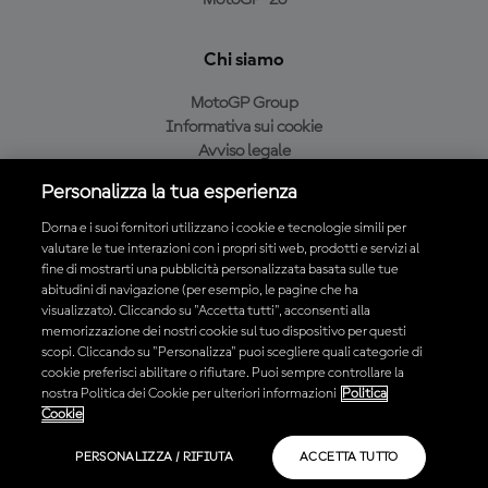
MotoGP™26
Chi siamo
MotoGP Group
Informativa sui cookie
Avviso legale
Informativa sulla privacy
Personalizza la tua esperienza
Condizioni di acquisto
Dorna e i suoi fornitori utilizzano i cookie e tecnologie simili per
valutare le tue interazioni con i propri siti web, prodotti e servizi al
fine di mostrarti una pubblicità personalizzata basata sulle tue
Scarica l'app ufficiale MotoGP™
abitudini di navigazione (per esempio, le pagine che ha
visualizzato). Cliccando su "Accetta tutti", acconsenti alla
memorizzazione dei nostri cookie sul tuo dispositivo per questi
scopi. Cliccando su "Personalizza" puoi scegliere quali categorie di
cookie preferisci abilitare o rifiutare. Puoi sempre controllare la
nostra Politica dei Cookie per ulteriori informazioni
Politica
© 2026 MotoGP Sports Entertainment Group. Tutti i diritti riservati.
Cookie
Tutti i marchi sono di proprietà dei rispettivi proprietari.
PERSONALIZZA / RIFIUTA
ACCETTA TUTTO