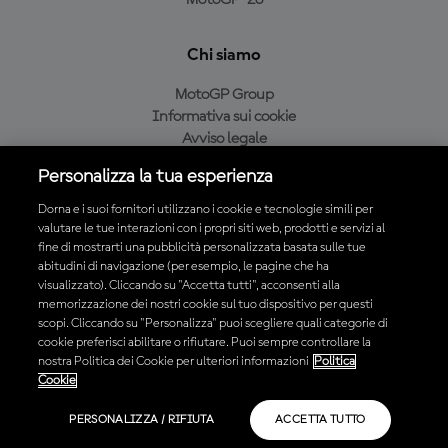
MotoGP™26
Chi siamo
MotoGP Group
Informativa sui cookie
Avviso legale
Informativa sulla privacy
Personalizza la tua esperienza
Condizioni di acquisto
Dorna e i suoi fornitori utilizzano i cookie e tecnologie simili per
valutare le tue interazioni con i propri siti web, prodotti e servizi al
fine di mostrarti una pubblicità personalizzata basata sulle tue
Scarica l'app ufficiale MotoGP™
abitudini di navigazione (per esempio, le pagine che ha
visualizzato). Cliccando su "Accetta tutti", acconsenti alla
memorizzazione dei nostri cookie sul tuo dispositivo per questi
scopi. Cliccando su "Personalizza" puoi scegliere quali categorie di
cookie preferisci abilitare o rifiutare. Puoi sempre controllare la
nostra Politica dei Cookie per ulteriori informazioni
Politica
© 2026 MotoGP Sports Entertainment Group. Tutti i diritti riservati.
Cookie
Tutti i marchi sono di proprietà dei rispettivi proprietari.
PERSONALIZZA / RIFIUTA
ACCETTA TUTTO