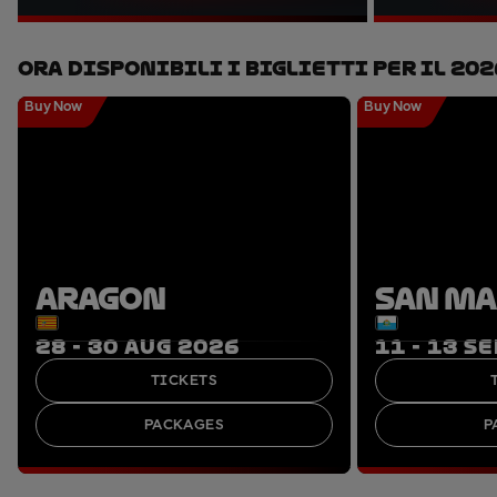
Ora Disponibili I Biglietti Per Il 202
Buy Now
Buy Now
ARAGON
SAN M
28 - 30 AUG 2026
11 - 13 S
TICKETS
PACKAGES
P