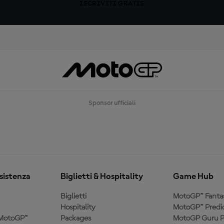
ISCRIVITI GRATIS
Sponsor ufficiali
ssistenza
Biglietti & Hospitality
Game Hub
Biglietti
MotoGP™ Fanta
Hospitality
MotoGP™ Predic
a MotoGP™
Packages
MotoGP Guru P