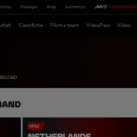
itality
Packages
Shop
Authentics
ultati
Classifiche
Piloti e team
VideoPass
Video
RECORD
mand
GP10
NETHERLANDS