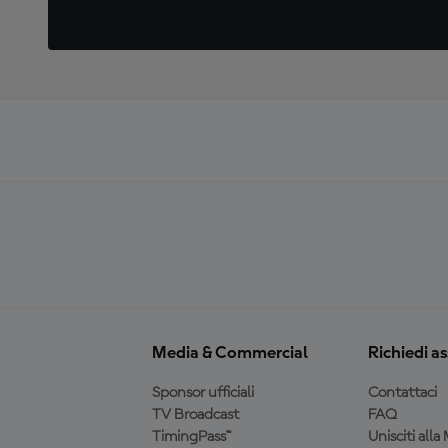
Media & Commercial
Richiedi a
Sponsor ufficiali
Contattaci
TV Broadcast
FAQ
TimingPass™
Unisciti all