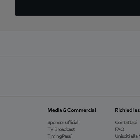
Media & Commercial
Richiedi a
Sponsor ufficiali
Contattaci
TV Broadcast
FAQ
TimingPass™
Unisciti all