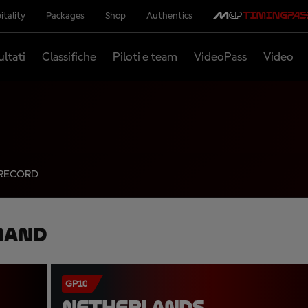
itality
Packages
Shop
Authentics
ultati
Classifiche
Piloti e team
VideoPass
Video
RECORD
mand
GP10
NETHERLANDS