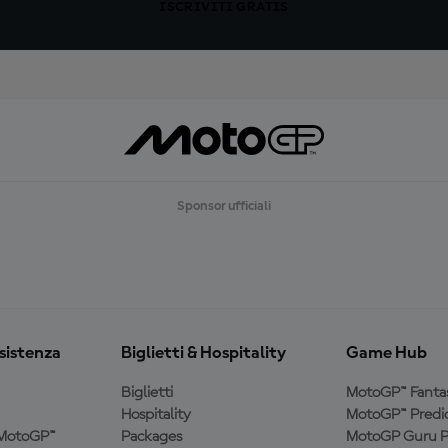
ISCRIVITI GRATIS
Sponsor ufficiali
ssistenza
Biglietti & Hospitality
Game Hub
Biglietti
MotoGP™ Fanta
Hospitality
MotoGP™ Predic
a MotoGP™
Packages
MotoGP Guru P