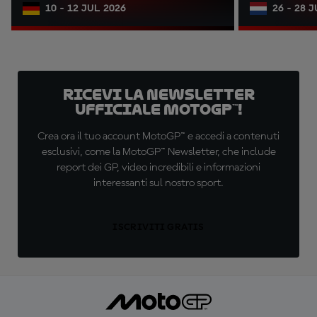
10 - 12 JUL 2026
26 - 28 
Ricevi la newsletter
ufficiale MotoGP™!
Crea ora il tuo account MotoGP™ e accedi a contenuti
esclusivi, come la MotoGP™ Newsletter, che include
report dei GP, video incredibili e informazioni
interessanti sul nostro sport.
ISCRIVITI GRATIS