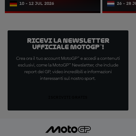
10 - 12 JUL 2026
26 - 28 
Ricevi la newsletter
ufficiale MotoGP™!
Crea ora il tuo account MotoGP™ e accedi a contenuti
esclusivi, come la MotoGP™ Newsletter, che include
report dei GP, video incredibili e informazioni
interessanti sul nostro sport.
ISCRIVITI GRATIS