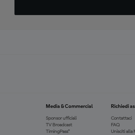
Media & Commercial
Richiedi a
Sponsor ufficiali
Contattaci
TV Broadcast
FAQ
TimingPass™
Unisciti all