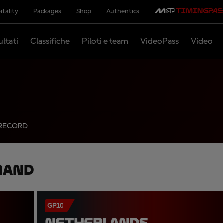
itality
Packages
Shop
Authentics
ultati
Classifiche
Piloti e team
VideoPass
Video
RECORD
mand
GP10
NETHERLANDS