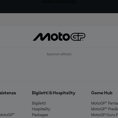
ISCRIVITI GRATIS
Sponsor ufficiali
ssistenza
Biglietti & Hospitality
Game Hub
Biglietti
MotoGP™ Fanta
Hospitality
MotoGP™ Predic
a MotoGP™
Packages
MotoGP Guru P