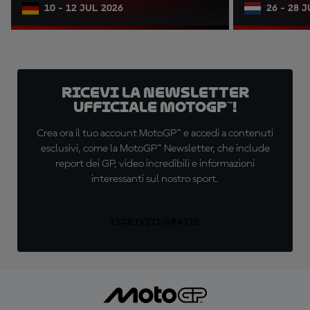
10 - 12 JUL 2026
26 - 28 
Ricevi la newsletter
ufficiale MotoGP™!
Crea ora il tuo account MotoGP™ e accedi a contenuti
esclusivi, come la MotoGP™ Newsletter, che include
report dei GP, video incredibili e informazioni
interessanti sul nostro sport.
ISCRIVITI GRATIS