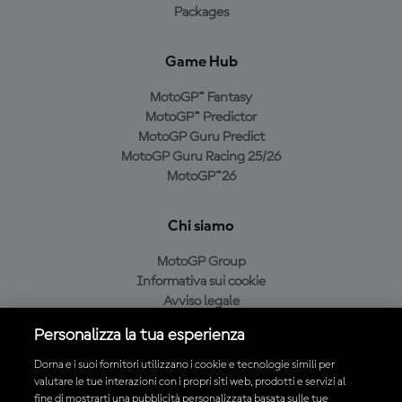
Packages
Game Hub
MotoGP™ Fantasy
MotoGP™ Predictor
MotoGP Guru Predict
MotoGP Guru Racing 25/26
MotoGP™26
Chi siamo
MotoGP Group
Informativa sui cookie
Avviso legale
Informativa sulla privacy
Personalizza la tua esperienza
Condizioni di acquisto
Dorna e i suoi fornitori utilizzano i cookie e tecnologie simili per
valutare le tue interazioni con i propri siti web, prodotti e servizi al
fine di mostrarti una pubblicità personalizzata basata sulle tue