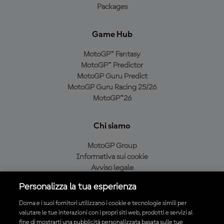
Packages
Game Hub
MotoGP™ Fantasy
MotoGP™ Predictor
MotoGP Guru Predict
MotoGP Guru Racing 25/26
MotoGP™26
Chi siamo
MotoGP Group
Informativa sui cookie
Avviso legale
Informativa sulla privacy
Personalizza la tua esperienza
Condizioni di acquisto
Dorna e i suoi fornitori utilizzano i cookie e tecnologie simili per
valutare le tue interazioni con i propri siti web, prodotti e servizi al
fine di mostrarti una pubblicità personalizzata basata sulle tue