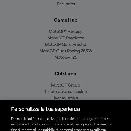
Packages
Game Hub
MotoGP™ Fantasy
MotoGP™ Predictor
MotoGP Guru Predict
MotoGP Guru Racing 25/26
MotoGP™26
Chi siamo
MotoGP Group
Informativa sui cookie
Avviso legale
Informativa sulla privacy
Personalizza la tua esperienza
Condizioni di acquisto
Dorna e i suoi fornitori utilizzano i cookie e tecnologie simili per
valutare le tue interazioni con i propri siti web, prodotti e servizi al
fine di mostrarti una pubblicità personalizzata basata sulle tue