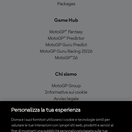
Packages
Game Hub
MotoGP™ Fantasy
MotoGP™ Predictor
MotoGP Guru Predict
MotoGP Guru Racing 25/26
MotoGP™26
Chi siamo
MotoGP Group
Informativa sui cookie
Avviso legale
Informativa sulla privacy
Personalizza la tua esperienza
Condizioni di acquisto
Dorna e i suoi fornitori utilizzano i cookie e tecnologie simili per
valutare le tue interazioni con i propri siti web, prodotti e servizi al
fine di mostrarti una pubblicità personalizzata basata sulle tue