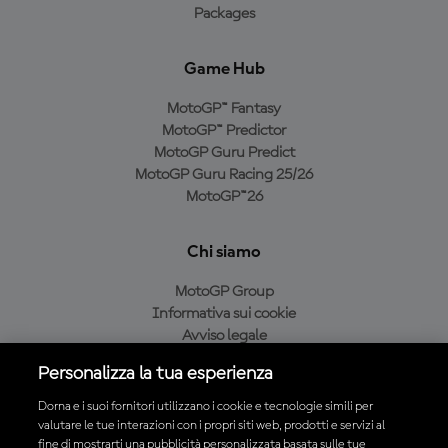
Packages
Game Hub
MotoGP™ Fantasy
MotoGP™ Predictor
MotoGP Guru Predict
MotoGP Guru Racing 25/26
MotoGP™26
Chi siamo
MotoGP Group
Informativa sui cookie
Avviso legale
Informativa sulla privacy
Personalizza la tua esperienza
Condizioni di acquisto
Dorna e i suoi fornitori utilizzano i cookie e tecnologie simili per
valutare le tue interazioni con i propri siti web, prodotti e servizi al
fine di mostrarti una pubblicità personalizzata basata sulle tue