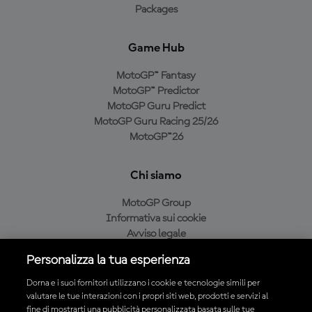
Packages
Game Hub
MotoGP™ Fantasy
MotoGP™ Predictor
MotoGP Guru Predict
MotoGP Guru Racing 25/26
MotoGP™26
Chi siamo
MotoGP Group
Informativa sui cookie
Avviso legale
Informativa sulla privacy
Personalizza la tua esperienza
Condizioni di acquisto
Dorna e i suoi fornitori utilizzano i cookie e tecnologie simili per
valutare le tue interazioni con i propri siti web, prodotti e servizi al
fine di mostrarti una pubblicità personalizzata basata sulle tue