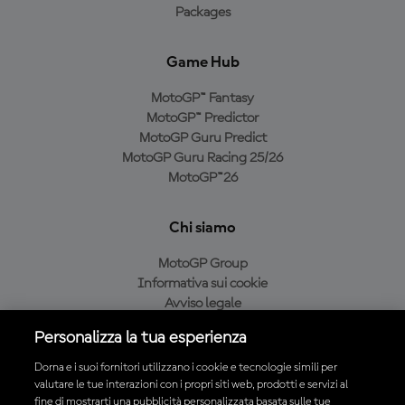
Packages
Game Hub
MotoGP™ Fantasy
MotoGP™ Predictor
MotoGP Guru Predict
MotoGP Guru Racing 25/26
MotoGP™26
Chi siamo
MotoGP Group
Informativa sui cookie
Avviso legale
Informativa sulla privacy
Personalizza la tua esperienza
Condizioni di acquisto
Dorna e i suoi fornitori utilizzano i cookie e tecnologie simili per
valutare le tue interazioni con i propri siti web, prodotti e servizi al
fine di mostrarti una pubblicità personalizzata basata sulle tue