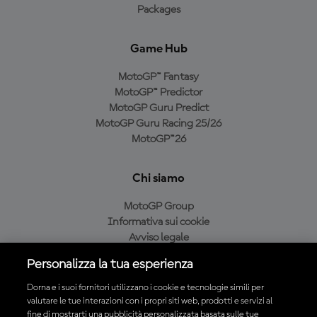
Packages
Game Hub
MotoGP™ Fantasy
MotoGP™ Predictor
MotoGP Guru Predict
MotoGP Guru Racing 25/26
MotoGP™26
Chi siamo
MotoGP Group
Informativa sui cookie
Avviso legale
Informativa sulla privacy
Personalizza la tua esperienza
Condizioni di acquisto
Dorna e i suoi fornitori utilizzano i cookie e tecnologie simili per
valutare le tue interazioni con i propri siti web, prodotti e servizi al
fine di mostrarti una pubblicità personalizzata basata sulle tue