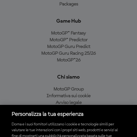
Packages
Game Hub
MotoGP™ Fantasy
MotoGP™ Predictor
MotoGP Guru Predict
MotoGP Guru Racing 25/26
MotoGP™26
Chi siamo
MotoGP Group
Informativa sui cookie
Avviso legale
Informativa sulla privacy
Personalizza la tua esperienza
Condizioni di acquisto
Dorna e i suoi fornitori utilizzano i cookie e tecnologie simili per
valutare le tue interazioni con i propri siti web, prodotti e servizi al
fine di mostrarti una pubblicità personalizzata basata sulle tue