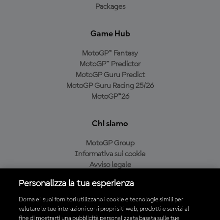
Packages
Game Hub
MotoGP™ Fantasy
MotoGP™ Predictor
MotoGP Guru Predict
MotoGP Guru Racing 25/26
MotoGP™26
Chi siamo
MotoGP Group
Informativa sui cookie
Avviso legale
Informativa sulla privacy
Personalizza la tua esperienza
Condizioni di acquisto
Dorna e i suoi fornitori utilizzano i cookie e tecnologie simili per
valutare le tue interazioni con i propri siti web, prodotti e servizi al
fine di mostrarti una pubblicità personalizzata basata sulle tue