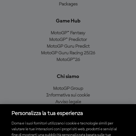
Packages
Game Hub
MotoGP™ Fantasy
MotoGP™ Predictor
MotoGP Guru Predict
MotoGP Guru Racing 25/26
MotoGP™26
Chi siamo
MotoGP Group
Informativa sui cookie
Avviso legale
Informativa sulla privacy
Personalizza la tua esperienza
Condizioni di acquisto
Dorna e i suoi fornitori utilizzano i cookie e tecnologie simili per
valutare le tue interazioni con i propri siti web, prodotti e servizi al
fine di mostrarti una pubblicità personalizzata basata sulle tue