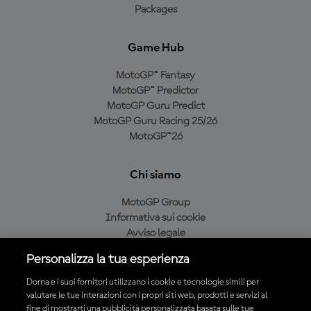
Packages
Game Hub
MotoGP™ Fantasy
MotoGP™ Predictor
MotoGP Guru Predict
MotoGP Guru Racing 25/26
MotoGP™26
Chi siamo
MotoGP Group
Informativa sui cookie
Avviso legale
Informativa sulla privacy
Personalizza la tua esperienza
Condizioni di acquisto
Dorna e i suoi fornitori utilizzano i cookie e tecnologie simili per
valutare le tue interazioni con i propri siti web, prodotti e servizi al
fine di mostrarti una pubblicità personalizzata basata sulle tue