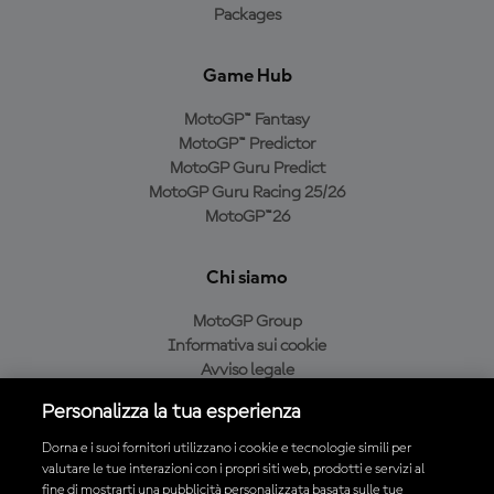
Packages
Game Hub
MotoGP™ Fantasy
MotoGP™ Predictor
MotoGP Guru Predict
MotoGP Guru Racing 25/26
MotoGP™26
Chi siamo
MotoGP Group
Informativa sui cookie
Avviso legale
Informativa sulla privacy
Personalizza la tua esperienza
Condizioni di acquisto
Dorna e i suoi fornitori utilizzano i cookie e tecnologie simili per
valutare le tue interazioni con i propri siti web, prodotti e servizi al
fine di mostrarti una pubblicità personalizzata basata sulle tue