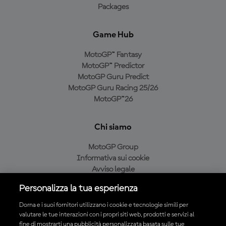
Packages
Game Hub
MotoGP™ Fantasy
MotoGP™ Predictor
MotoGP Guru Predict
MotoGP Guru Racing 25/26
MotoGP™26
Chi siamo
MotoGP Group
Informativa sui cookie
Avviso legale
Informativa sulla privacy
Personalizza la tua esperienza
Condizioni di acquisto
Dorna e i suoi fornitori utilizzano i cookie e tecnologie simili per
valutare le tue interazioni con i propri siti web, prodotti e servizi al
fine di mostrarti una pubblicità personalizzata basata sulle tue