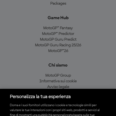
Packages
Game Hub
MotoGP™ Fantasy
MotoGP™ Predictor
MotoGP Guru Predict
MotoGP Guru Racing 25/26
MotoGP™26
Chi siamo
MotoGP Group
Informativa sui cookie
Avviso legale
Informativa sulla privacy
Personalizza la tua esperienza
Condizioni di acquisto
Dorna e i suoi fornitori utilizzano i cookie e tecnologie simili per
valutare le tue interazioni con i propri siti web, prodotti e servizi al
fine di mostrarti una pubblicità personalizzata basata sulle tue